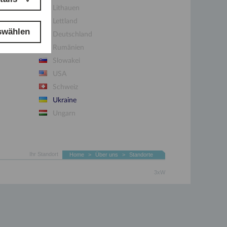
Lithauen
Lettland
swählen
Deutschland
Rumänien
Slowakei
USA
Schweiz
Ukraine
Ungarn
Ihr Standort
Home
>
Über uns
>
Standorte
3xW