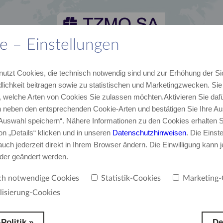
e – Einstellungen
lles
Karriere
Kontakt
TZMO Deutschland GmbH
nutzt Cookies, die technisch notwendig sind und zur Erhöhung der Si
von TZMO
Unser Team
E-Mail, Telefon
Über uns
lichkeit beitragen sowie zu statistischen und Marketingzwecken. Si
 welche Arten von Cookies Sie zulassen möchten.Aktivieren Sie dafü
neben den entsprechenden Cookie-Arten und bestätigen Sie Ihre Au
ndorte
‚Auswahl speichern“. Nähere Informationen zu den Cookies erhalten S
on „Details“ klicken und in unseren
Datenschutzhinweisen
. Die Einst
uch jederzeit direkt in Ihrem Browser ändern. Die Einwilligung kann j
oder geändert werden.
ch notwendige Cookies
Statistik-Cookies
Marketing-
lisierung-Cookies
Politik »
De