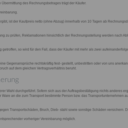
die Übermittlung des Rechnungsbetrages trägt der Käufer.
ereinbarung.
ergibt, ist der Kaufpreis netto (ohne Abzug) innerhalb von 10 Tagen ab Rechnungsda
ung zu prüfen, Reklamationen hinsichtlich der Rechnungsstellung werden nach A
troffen, so wird für den Fall, dass der Käufer mit mehr als zwei aufeinanderfolg
e Gegenansprüche rechtskräftig fest- gestellt, unbestritten oder von uns anerkan
ruch auf dem gleichen Vertragsverhältnis beruht.
herung
rer Wahl durchgeführt. Sofern sich aus der Auftragsbestätigung nichts anderes erg
er Ware an die zum Transport bestimmte Person bzw. das Transportunternehmen au
gegen Transportschäden, Bruch, Dieb- stahl sowie sonstige Schäden versichern. D
entsprechender vorheriger Vereinbarung möglich.