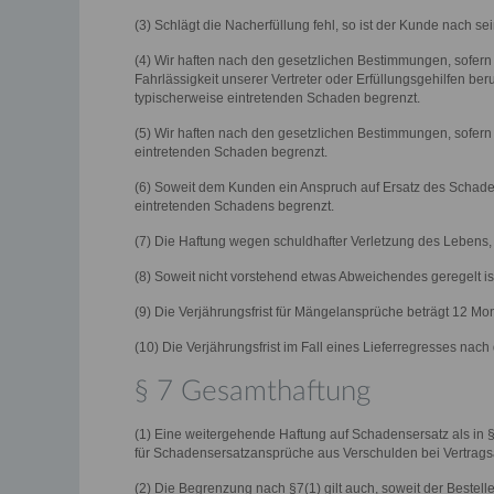
(3) Schlägt die Nacherfüllung fehl, so ist der Kunde nach se
(4) Wir haften nach den gesetzlichen Bestimmungen, sofern 
Fahrlässigkeit unserer Vertreter oder Erfüllungsgehilfen be
typischerweise eintretenden Schaden begrenzt.
(5) Wir haften nach den gesetzlichen Bestimmungen, sofern w
eintretenden Schaden begrenzt.
(6) Soweit dem Kunden ein Anspruch auf Ersatz des Schadens
eintretenden Schadens begrenzt.
(7) Die Haftung wegen schuldhafter Verletzung des Lebens, 
(8) Soweit nicht vorstehend etwas Abweichendes geregelt ist
(9) Die Verjährungsfrist für Mängelansprüche beträgt 12 M
(10) Die Verjährungsfrist im Fall eines Lieferregresses nac
§ 7 Gesamthaftung
(1) Eine weitergehende Haftung auf Schadensersatz als in 
für Schadensersatzansprüche aus Verschulden bei Vertrags
(2) Die Begrenzung nach §7(1) gilt auch, soweit der Bestell