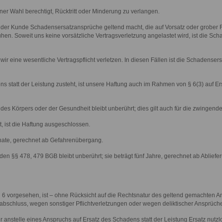
iner Wahl berechtigt, Rücktritt oder Minderung zu verlangen.
der Kunde Schadensersatzansprüche geltend macht, die auf Vorsatz oder grober Fah
ruhen. Soweit uns keine vorsätzliche Vertragsverletzung angelastet wird, ist die S
ir eine wesentliche Vertragspflicht verletzen. In diesen Fällen ist die Schadense
 statt der Leistung zusteht, ist unsere Haftung auch im Rahmen von § 6(3) auf E
des Körpers oder der Gesundheit bleibt unberührt; dies gilt auch für die zwingen
, ist die Haftung ausgeschlossen.
onate, gerechnet ab Gefahrenübergang.
h den §§ 478, 479 BGB bleibt unberührt; sie beträgt fünf Jahre, gerechnet ab Ablie
§ 6 vorgesehen, ist – ohne Rücksicht auf die Rechtsnatur des geltend gemachten A
abschluss, wegen sonstiger Pflichtverletzungen oder wegen deliktischer Ansprü
er anstelle eines Anspruchs auf Ersatz des Schadens statt der Leistung Ersatz nut