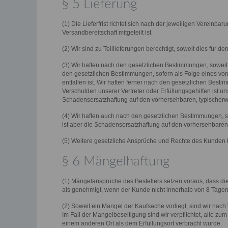
§ 5 Lieferung
(1) Die Lieferfrist richtet sich nach der jeweiligen Vereinba
Versandbereitschaft mitgeteilt ist.
(2) Wir sind zu Teillieferungen berechtigt, soweit dies für d
(3) Wir haften nach den gesetzlichen Bestimmungen, soweit 
den gesetzlichen Bestimmungen, sofern als Folge eines von 
entfallen ist. Wir haften ferner nach den gesetzlichen Besti
Verschulden unserer Vertreter oder Erfüllungsgehilfen ist un
Schadensersatzhaftung auf den vorhersehbaren, typischerw
(4) Wir haften auch nach den gesetzlichen Bestimmungen, sow
ist aber die Schadensersatzhaftung auf den vorhersehbaren
(5) Weitere gesetzliche Ansprüche und Rechte des Kunden 
§ 6 Mängelhaftung
(1) Mängelansprüche des Bestellers setzen voraus, dass 
als genehmigt, wenn der Kunde nicht innerhalb von 8 Tagen
(2) Soweit ein Mangel der Kaufsache vorliegt, sind wir nac
Im Fall der Mangelbeseitigung sind wir verpflichtet, alle 
einem anderen Ort als dem Erfüllungsort verbracht wurde.