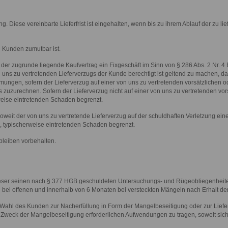
rung. Diese vereinbarte Lieferfrist ist eingehalten, wenn bis zu ihrem Ablauf der zu
en Kunden zumutbar ist.
der zugrunde liegende Kaufvertrag ein Fixgeschäft im Sinn von § 286 Abs. 2 Nr. 4
uns zu vertretenden Lieferverzugs der Kunde berechtigt ist geltend zu machen, das
mmungen, sofern der Lieferverzug auf einer von uns zu vertretenden vorsätzlichen o
s zuzurechnen. Sofern der Lieferverzug nicht auf einer von uns zu vertretenden vor
eise eintretenden Schaden begrenzt.
eit der von uns zu vertretende Lieferverzug auf der schuldhaften Verletzung einer
, typischerweise eintretenden Schaden begrenzt.
bleiben vorbehalten.
dieser seinen nach § 377 HGB geschuldeten Untersuchungs- und Rügeobliegenhei
 bei offenen und innerhalb von 6 Monaten bei versteckten Mängeln nach Erhalt d
h Wahl des Kunden zur Nacherfüllung in Form der Mangelbeseitigung oder zur Liefe
zum Zweck der Mangelbeseitigung erforderlichen Aufwendungen zu tragen, soweit si