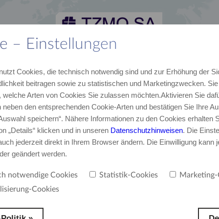
e – Einstellungen
lles
Karriere
Kontakt
TZMO Deutschland GmbH
nutzt Cookies, die technisch notwendig sind und zur Erhöhung der Si
von TZMO
Unser Team
E-Mail, Telefon
Über uns
lichkeit beitragen sowie zu statistischen und Marketingzwecken. Si
 welche Arten von Cookies Sie zulassen möchten.Aktivieren Sie dafü
neben den entsprechenden Cookie-Arten und bestätigen Sie Ihre Au
‚Auswahl speichern“. Nähere Informationen zu den Cookies erhalten S
on „Details“ klicken und in unseren
Datenschutzhinweisen
. Die Einst
uch jederzeit direkt in Ihrem Browser ändern. Die Einwilligung kann j
oder geändert werden.
ingungen der TZMO Deutschland Gm
ch notwendige Cookies
Statistik-Cookies
Marketing-
lisierung-Cookies
reich
ntgegenstehende oder von den Verkaufsbedingungen abweichende Bedingungen des 
Politik »
De