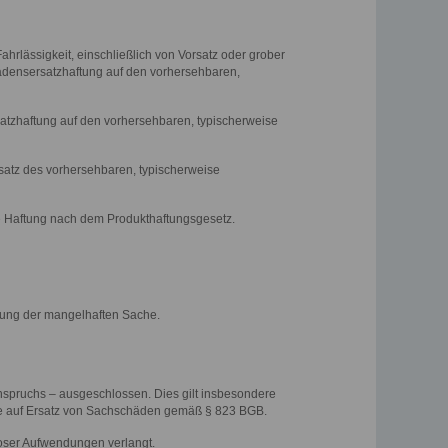
rlässigkeit, einschließlich von Vorsatz oder grober
chadensersatzhaftung auf den vorhersehbaren,
rsatzhaftung auf den vorhersehbaren, typischerweise
rsatz des vorhersehbaren, typischerweise
de Haftung nach dem Produkthaftungsgesetz.
ferung der mangelhaften Sache.
nspruchs – ausgeschlossen. Dies gilt insbesondere
che auf Ersatz von Sachschäden gemäß § 823 BGB.
zloser Aufwendungen verlangt.