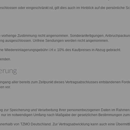
hlossen oder eingeschränkt ist, gilt dies auch im Hinblick auf die persönliche S
 vorherige Zustimmung nicht angenommen. Sonderanfertigungen, Anbruchpackung
elung ausgeschlossen. Unfreie Sendungen werden nicht angenommen.
e Wiedereinlagerungsgebühr i.H.v. 10% des Kaufpreises in Abzug gebracht.
wenden.
erung
ngang aller bereits zum Zeitpunkt dieses Vertragsabschlusses entstandenen Forde
en vor.
ng zur Speicherung und Verarbeitung Ihrer personenbezogenen Daten im Rahmen 
rd nur im notwendigen Umfang nach Maßgabe der gesetzlichen Bestimmungen zu
innerhalb von TZMO Deutschland. Zur Vertragsabwicklung kann auch eine Übermitt