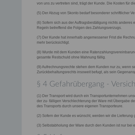
von uns zu vertreten sind, trägt der Kunde. Die Kosten für 
(5) Der Abzug von Skonto bedarf besonderer schriftlicher V
(6) Sofern sich aus der Auftragsbestätigung nichts anderes 
Regeln betreffend die Folgen des Zahlungsverzugs.
(7) Der Kunde hat innerhalb angemessener Frist die Rechn
mehr berücksichtigt.
(8) Wurde mit dem Kunden eine Ratenzahlungsvereinbarung ge
gesamte Restschuld ohne Mahnung fällig.
(9) Aufrechnungsrechte stehen dem Kunden nur zu, wenn sein
Zurückbehaltungsrechts insoweit befugt, als sein Gegenansp
§ 4 Gefahrübergang - Versic
(1) Der Transport wird durch ein Transportunternehmen unse
der zu- fälligen Verschlechterung der Ware mit Übergabe d
des Transports durch unsere eigenen Transporteure.
(2) Sofern der Kunde es wünscht, werden wir die Lieferung 
(3) Selbstabholung der Ware durch den Kunden ist nur bei 