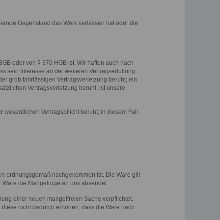
 liefernde Gegenstand das Werk verlassen hat oder die
 BGB oder von § 376 HGB ist. Wir haften auch nach
s sein Interesse an der weiteren Vertragserfüllung
der grob fahrlässigen Vertragsverletzung beruht; ein
sätzlichen Vertragsverletzung beruht, ist unsere
 wesentlichen Vertragspflicht beruht; in diesem Fall
ten ordnungsgemäß nachgekommen ist. Die Ware gilt
er Ware die Mängelrüge an uns absendet.
rung einer neuen mangelfreien Sache verpflichtet.
ch diese nicht dadurch erhöhen, dass die Ware nach