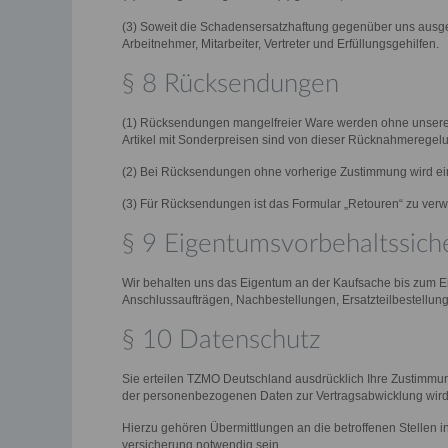
(3) Soweit die Schadensersatzhaftung gegenüber uns ausgesc
Arbeitnehmer, Mitarbeiter, Vertreter und Erfüllungsgehilfen.
§ 8 Rücksendungen
(1) Rücksendungen mangelfreier Ware werden ohne unsere
Artikel mit Sonderpreisen sind von dieser Rücknahmereg
(2) Bei Rücksendungen ohne vorherige Zustimmung wird ein
(3) Für Rücksendungen ist das Formular „Retouren“ zu ver
§ 9 Eigentumsvorbehaltssich
Wir behalten uns das Eigentum an der Kaufsache bis zum Ei
Anschlussaufträgen, Nachbestellungen, Ersatzteilbestellung
§ 10 Datenschutz
Sie erteilen TZMO Deutschland ausdrücklich Ihre Zustimmu
der personenbezogenen Daten zur Vertragsabwicklung wi
Hierzu gehören Übermittlungen an die betroffenen Stellen 
versicherung notwendig sein.