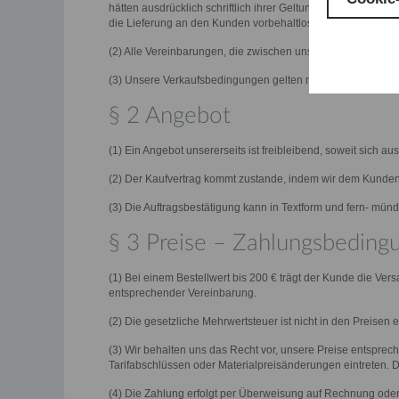
hätten ausdrücklich schriftlich ihrer Geltung zugestimmt
die Lieferung an den Kunden vorbehaltlos ausführen.
(2) Alle Vereinbarungen, die zwischen uns und dem Kunden z
(3) Unsere Verkaufsbedingungen gelten nur gegenüber Unt
§ 2 Angebot
(1) Ein Angebot unsererseits ist freibleibend, soweit sich a
(2) Der Kaufvertrag kommt zustande, indem wir dem Kunden 
(3) Die Auftragsbestätigung kann in Textform und fern- mündl
§ 3 Preise – Zahlungsbeding
(1) Bei einem Bestellwert bis 200 € trägt der Kunde die Vers
entsprechender Vereinbarung.
(2) Die gesetzliche Mehrwertsteuer ist nicht in den Preise
(3) Wir behalten uns das Recht vor, unsere Preise entspr
Tarifabschlüssen oder Materialpreisänderungen eintreten.
(4) Die Zahlung erfolgt per Überweisung auf Rechnung oder