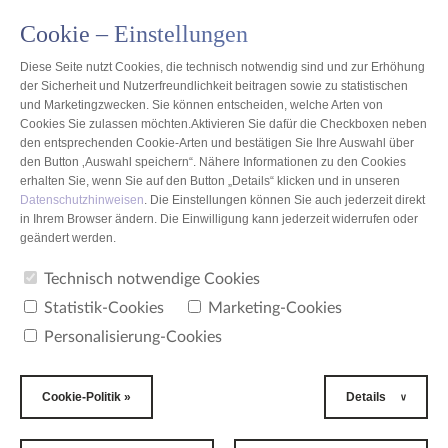
Cookie – Einstellungen
PL
Diese Seite nutzt Cookies, die technisch notwendig sind und zur Erhöhung
der Sicherheit und Nutzerfreundlichkeit beitragen sowie zu statistischen
und Marketingzwecken. Sie können entscheiden, welche Arten von
Cookies Sie zulassen möchten.Aktivieren Sie dafür die Checkboxen neben
den entsprechenden Cookie-Arten und bestätigen Sie Ihre Auswahl über
Polen
den Button ‚Auswahl speichern“. Nähere Informationen zu den Cookies
erhalten Sie, wenn Sie auf den Button „Details“ klicken und in unseren
Datenschutzhinweisen
. Die Einstellungen können Sie auch jederzeit direkt
Dänemark - Liste der Standorte
in Ihrem Browser ändern. Die Einwilligung kann jederzeit widerrufen oder
geändert werden.
Anzahl der gefundenen Standorte: 0
Technisch notwendige Cookies
Statistik-Cookies
Marketing-Cookies
Personalisierung-Cookies
2006 - 2026 All Rights Reserved
Datenschutzerklärung
Cookie-Politik
Impressum
AGB
GDPR
Kontakt
Cookie-Politik »
Details
3xW