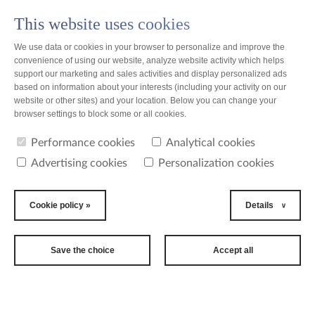
This website uses cookies
PL
We use data or cookies in your browser to personalize and improve the
convenience of using our website, analyze website activity which helps
support our marketing and sales activities and display personalized ads
based on information about your interests (including your activity on our
GDPR
website or other sites) and your location. Below you can change your
browser settings to block some or all cookies.
Personal data joint controllers of TZMO Group
Performance cookies
Analytical cookies
1. Toruńskie Zakłady Materiałów Opatrunkowych S.A., 87-100 Toruń, ul.
Advertising cookies
Personalization cookies
Żółkiewskiego 20/26 (Polska),
2. Bella sp. z o. o., 87-100 Toruń, ul. Szosa Lubicka 157 A (Polska),
3. Seni S.A., 87-300 Brodnica, ul. Gen. Sikorskiego 66 (Polska),
4. Toruńskie Zakłady Materiałów Opatrunkowych - Tkalnie Zelów S.A., 97-
Cookie policy »
Details
425 Zelów, ul. Zachodnia 25 (Polska),
5. Kosmetyczne Wyroby Bawełniane sp. z o. o., 97-425 Zelów, ul.
Zachodnia 25 (Polska),
6. Toruńskie Zakłady Materiałów Opatrunkowych - Cisiec sp. z o. o., 34-350
Save the choice
Accept all
Węgierska Górka, Cisiec, ul. Prymasa Stefana Wyszyńskiego 261 (Polska),
7. CitoNet-Szczecin Sp. z o.o., 71-730 Szczecin, Rolna 4 (Polska)
8. Delfia S.A., 87-100 Toruń, ul. Szosa Lubicka 157 A (Polska),
9. Opakowania Medyczne sp. z o. o., 87-100 Toruń, ul. Żółkiewskiego 20/26
(Polska),