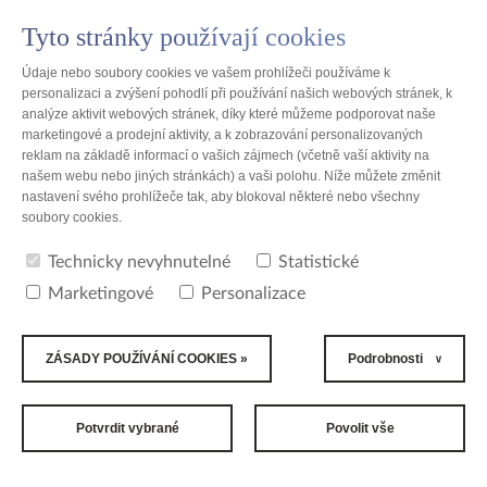
Tyto stránky používají cookies
PL
Údaje nebo soubory cookies ve vašem prohlížeči používáme k
personalizaci a zvýšení pohodlí při používání našich webových stránek, k
analýze aktivit webových stránek, díky které můžeme podporovat naše
marketingové a prodejní aktivity, a k zobrazování personalizovaných
reklam na základě informací o vašich zájmech (včetně vaší aktivity na
Polsko
našem webu nebo jiných stránkách) a vaši polohu. Níže můžete změnit
nastavení svého prohlížeče tak, aby blokoval některé nebo všechny
soubory cookies.
Spojené státy - seznam lokalit
Technicky nevyhnutelné
Statistické
Počet nalezených míst: 1
Marketingové
Personalizace
ZÁSADY POUŽÍVÁNÍ COOKIES »
Podrobnosti
TZMO USA, Inc.
Atlanta, GA
Potvrdit vybrané
Povolit vše
2006 - 2026 All Rights Reserved