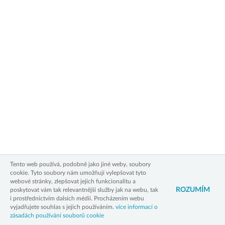
Zásady zpracování osobních údajů
Zásady používání cookies
Právní upozornění
Kontakt
3xW
Tento web používá, podobně jako jiné weby, soubory
cookie. Tyto soubory nám umožňují vylepšovat tyto
webové stránky, zlepšovat jejich funkcionalitu a
ROZUMÍM
poskytovat vám tak relevantnější služby jak na webu, tak
i prostřednictvím dalsích médii. Procházením webu
vyjadřujete souhlas s jejich používáním.
více informací o
zásadách používání souborů cookie