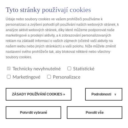
Tyto stránky používají cookies
PL
Údaje nebo soubory cookies ve vašem prohlížeči používáme k
personalizaci a zvýšení pohodlí při používání našich webových stránek, k
analýze aktivit webových stránek, díky které můžeme podporovat naše
marketingové a prodejní aktivity, a k zobrazování personalizovaných
reklam na základě informací o vašich zájmech (včetně vaší aktivity na
Polsko
našem webu nebo jiných stránkách) a vaši polohu. Níže můžete změnit
nastavení svého prohlížeče tak, aby blokoval některé nebo všechny
soubory cookies.
Lotyšsko - seznam lokalit
Technicky nevyhnutelné
Statistické
Počet nalezených míst: 1
Marketingové
Personalizace
ZÁSADY POUŽÍVÁNÍ COOKIES »
Podrobnosti
SIA "TZMO Latvija"
Rīga
Potvrdit vybrané
Povolit vše
2006 - 2026 All Rights Reserved