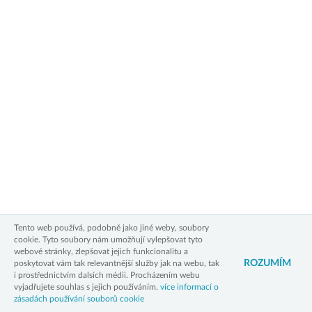
Zásady zpracování osobních údajů
Zásady používání cookies
Právní upozornění
Kontakt
3xW
Tento web používá, podobně jako jiné weby, soubory
cookie. Tyto soubory nám umožňují vylepšovat tyto
webové stránky, zlepšovat jejich funkcionalitu a
ROZUMÍM
poskytovat vám tak relevantnější služby jak na webu, tak
i prostřednictvím dalsích médii. Procházením webu
vyjadřujete souhlas s jejich používáním.
více informací o
zásadách používání souborů cookie