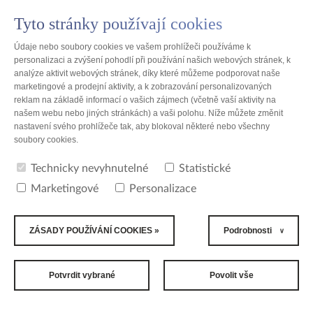
Tyto stránky používají cookies
PL
Údaje nebo soubory cookies ve vašem prohlížeči používáme k
personalizaci a zvýšení pohodlí při používání našich webových stránek, k
analýze aktivit webových stránek, díky které můžeme podporovat naše
marketingové a prodejní aktivity, a k zobrazování personalizovaných
reklam na základě informací o vašich zájmech (včetně vaší aktivity na
Polsko
našem webu nebo jiných stránkách) a vaši polohu. Níže můžete změnit
nastavení svého prohlížeče tak, aby blokoval některé nebo všechny
soubory cookies.
Polsko - seznam lokalit
Technicky nevyhnutelné
Statistické
Počet nalezených míst: 28
Marketingové
Personalizace
ZÁSADY POUŽÍVÁNÍ COOKIES »
Podrobnosti
"A100" Przedsięwzięcia Informatyczne spółka z o.o.
Toruń
Potvrdit vybrané
Povolit vše
Bella - Handel sp. z o.o.
Toruń