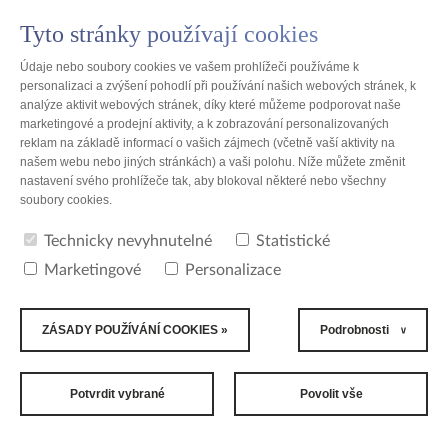
Tyto stránky používají cookies
PL
Údaje nebo soubory cookies ve vašem prohlížeči používáme k
personalizaci a zvýšení pohodlí při používání našich webových stránek, k
analýze aktivit webových stránek, díky které můžeme podporovat naše
marketingové a prodejní aktivity, a k zobrazování personalizovaných
reklam na základě informací o vašich zájmech (včetně vaší aktivity na
Polsko
našem webu nebo jiných stránkách) a vaši polohu. Níže můžete změnit
nastavení svého prohlížeče tak, aby blokoval některé nebo všechny
soubory cookies.
Litva - seznam lokalit
Technicky nevyhnutelné
Statistické
Počet nalezených míst: 1
Marketingové
Personalizace
ZÁSADY POUŽÍVÁNÍ COOKIES »
Podrobnosti
UAB TZMO Lietuva
Kaunas (Kowno)
Potvrdit vybrané
Povolit vše
2006 - 2026 All Rights Reserved