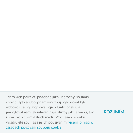
Zásady zpracování osobních údajů
Zásady používání cookies
Právní upozornění
Kontakt
3xW
Tento web používá, podobně jako jiné weby, soubory
cookie. Tyto soubory nám umožňují vylepšovat tyto
webové stránky, zlepšovat jejich funkcionalitu a
ROZUMÍM
poskytovat vám tak relevantnější služby jak na webu, tak
i prostřednictvím dalsích médii. Procházením webu
vyjadřujete souhlas s jejich používáním.
více informací o
zásadách používání souborů cookie