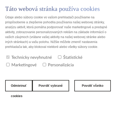
Táto webová stránka používa cookies
PL
Údaje alebo súbory cookie vo vašom prehliadači používame na
prispôsobenie a zlepšenie pohodlia používania našej webovej stránky,
analýzu aktivít, ktorá pomáha podporovať naše marketingové a predajné
aktivity, zobrazovanie personalizovaných reklám na základe informácií o
vašich záujmoch (vrátane vašej aktivity na našej webovej stránke alebo
Poland
iných stránkach) a vašu polohu. Nižšie môžete zmeniť nastavenia
prehliadača tak, aby blokoval niektoré alebo všetky súbory cookie.
%krajina% - zoznam lokalít
Technicky nevyhnutné
Štatistické
Marketingové
Personalizácia
Počet nájdených miest:% num%
Odmietnuť
Povrdiť vybrané
Povoliť všetko
TZMO Austria GmbH
cookies
Wien
2006 - 2026 All Rights Reserved
Právne upozornenie