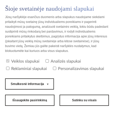
Šioje svetainėje naudojami slapukai
PL
Jūsų naršyklėje esančius duomenis arba slapukus naudojame siekdami
pritaikyti mūsų svetainę jūsų individualiems poreikiams ir pagerinti
naudojimosi ja patogumą, analizuoti svetainės veiklą, tokiu būdu padedant
sustiprinti mūsų rinkodarą bei pardavimus, ir rodyti individualiems
poreikiams pritaikytus skelbimus, pagrįstus informacija apie jūsų interesus
Lenkija
(įskaitant jūsų veiklą mūsų svetainėje arba kitose svetainėse), ir jūsų
buvimo vietą. Žemiau jūs galite pakeisti naršyklės nustatymus, kad
blokuotumėte kai kuriuos arba visus slapukus.
Lietuva - vietų sąrašas
Veiklos slapukai
Analizės slapukai
Rastų vietų skaičius: 1
Reklaminiai slapukai
Personalizavimas slapukai
Smulkesnė informacija
UAB TZMO Lietuva
Kaunas (Kowno)
Išsaugokite pasirinkimą
Sutinku su visais
2006 - 2026 All Rights Reserved
Privatumo politika