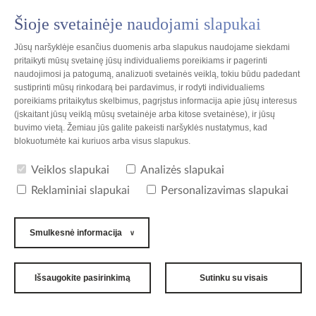
Šioje svetainėje naudojami slapukai
PL
Jūsų naršyklėje esančius duomenis arba slapukus naudojame siekdami
pritaikyti mūsų svetainę jūsų individualiems poreikiams ir pagerinti
naudojimosi ja patogumą, analizuoti svetainės veiklą, tokiu būdu padedant
sustiprinti mūsų rinkodarą bei pardavimus, ir rodyti individualiems
poreikiams pritaikytus skelbimus, pagrįstus informacija apie jūsų interesus
Lenkija
(įskaitant jūsų veiklą mūsų svetainėje arba kitose svetainėse), ir jūsų
buvimo vietą. Žemiau jūs galite pakeisti naršyklės nustatymus, kad
blokuotumėte kai kuriuos arba visus slapukus.
UAB TZMO Lietuva
Veiklos slapukai
Analizės slapukai
Reklaminiai slapukai
Personalizavimas slapukai
ADRESAS
UAB TZMO Lietuva
Smulkesnė informacija
prekybos bendrovė
Savanorių pr. 276-201
Kaunas (Kowno) LT-50200
Lietuva
Išsaugokite pasirinkimą
Sutinku su visais
TELEFONAI