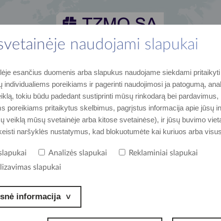
 svetainėje naudojami slapukai
enklai
naujienos ir įvykiai
karjera
kontaktai
lėje esančius duomenis arba slapukus naudojame siekdami pritaikyt
ų prekių ženklais
naujausi duomenys ir įvykiai
Prisijunk
susisiekite su mumis
ų individualiems poreikiams ir pagerinti naudojimosi ja patogumą, anal
iklą, tokiu būdu padedant sustiprinti mūsų rinkodarą bei pardavimus, i
ms poreikiams pritaikytus skelbimus, pagrįstus informacija apie jūsų i
ūsų veiklą mūsų svetainėje arba kitose svetainėse), ir jūsų buvimo vie
akeisti naršyklės nustatymus, kad blokuotumėte kai kuriuos arba visu
slapukai
Analizės slapukai
Reklaminiai slapukai
lizavimas slapukai
snė informacija