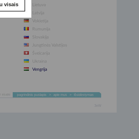
u visais
Lietuva
Latvija
Vokietija
Rumunija
Slovakija
Jungtinės Valstijos
Šveicarija
Ukraina
Vengrija
r esate
pagrindinis puslapis
>
apie mus
>
išsidėstymas
3xW