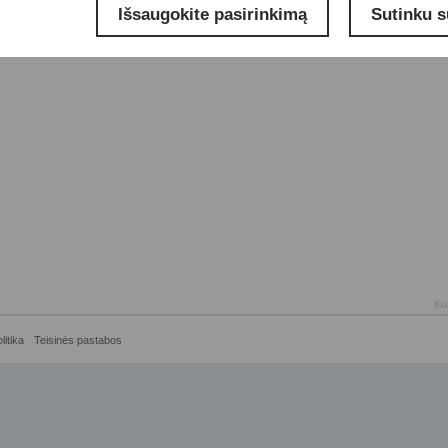
Išsaugokite pasirinkimą
Sutinku s
Ku
litika
Teisinės pastabos