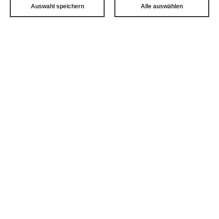
Auswahl speichern
Alle auswählen
E-MAIL
sekretariat@tricomed.com
HOMEPAGE
https://tricomed.pl
AUF DER KARTE ANZEIGEN