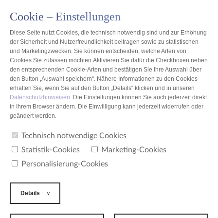
Cookie – Einstellungen
PL
Diese Seite nutzt Cookies, die technisch notwendig sind und zur Erhöhung
der Sicherheit und Nutzerfreundlichkeit beitragen sowie zu statistischen
und Marketingzwecken. Sie können entscheiden, welche Arten von
Cookies Sie zulassen möchten.Aktivieren Sie dafür die Checkboxen neben
den entsprechenden Cookie-Arten und bestätigen Sie Ihre Auswahl über
Polen
den Button ‚Auswahl speichern“. Nähere Informationen zu den Cookies
erhalten Sie, wenn Sie auf den Button „Details“ klicken und in unseren
Datenschutzhinweisen
. Die Einstellungen können Sie auch jederzeit direkt
TRICOMED SA
in Ihrem Browser ändern. Die Einwilligung kann jederzeit widerrufen oder
geändert werden.
Technisch notwendige Cookies
ADRESSE
Statistik-Cookies
Marketing-Cookies
TRICOMED SA
Personalisierung-Cookies
spółka produkcyjna
ul. Świętojańska 5/9
Łódź 93-493
Polen
Details
TELEFON
+48 (42) 689 65 20