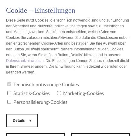
Cookie – Einstellungen
PL
Diese Seite nutzt Cookies, die technisch notwendig sind und zur Erhöhung
der Sicherheit und Nutzerfreundlichkeit beitragen sowie zu statistischen
und Marketingzwecken. Sie können entscheiden, welche Arten von
Cookies Sie zulassen möchten.Aktivieren Sie dafür die Checkboxen neben
Datenschutzerklärung
den entsprechenden Cookie-Arten und bestätigen Sie Ihre Auswahl über
den Button ‚Auswahl speichern“. Nähere Informationen zu den Cookies
erhalten Sie, wenn Sie auf den Button „Details“ klicken und in unseren
Datenschutzhinweisen
. Die Einstellungen können Sie auch jederzeit direkt
in Ihrem Browser ändern. Die Einwilligung kann jederzeit widerrufen oder
geändert werden.
Die Marke seni ist ein Produkt der TZMO Gruppe.
Technisch notwendige Cookies
Für die TZMO Austria GmbH ist der Schutz und die Vertraulichkeit Ihrer
Daten von besonderer Bedeutung. Die Erhebung, Verarbeitung und
Statistik-Cookies
Marketing-Cookies
Nutzung Ihrer personenbezogenen Daten erfolgt ausschließlich im
Rahmen der gesetzlichen Bestimmungen des geltenden
Personalisierung-Cookies
Datenschutzrechts. Wir nehmen den Schutz Ihrer persönlichen Daten sehr
ernst und halten uns strikt an die Regeln der Datenschutzgesetze.
Details
Die nachfolgende Erklärung gibt Ihnen einen Überblick darüber, wie wir
diesen Schutz gewährleisten und welche Art von Daten zu welchem Zweck
erhoben werden.