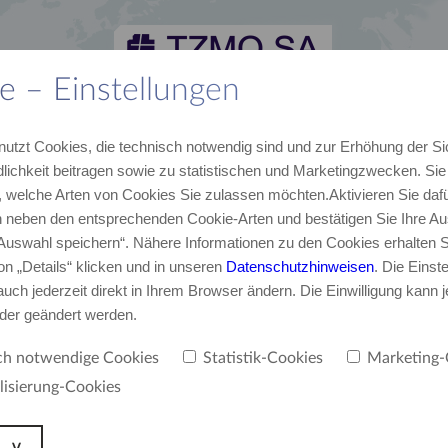
e – Einstellungen
lles
Karriere
Kontakt
​TZMO Austria GmbH
nutzt Cookies, die technisch notwendig sind und zur Erhöhung der Si
von TZMO
Unser Team
E-Mail, Telefon
Über uns
lichkeit beitragen sowie zu statistischen und Marketingzwecken. Si
 welche Arten von Cookies Sie zulassen möchten.Aktivieren Sie dafü
neben den entsprechenden Cookie-Arten und bestätigen Sie Ihre Au
.
‚Auswahl speichern“. Nähere Informationen zu den Cookies erhalten S
on „Details“ klicken und in unseren
Datenschutzhinweisen
. Die Einst
uch jederzeit direkt in Ihrem Browser ändern. Die Einwilligung kann j
oder geändert werden.
ch notwendige Cookies
Statistik-Cookies
Marketing-
lisierung-Cookies
s