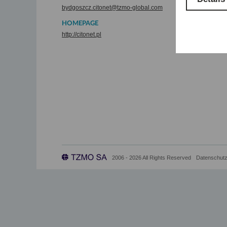
bydgoszcz.citonet@tzmo-global.com
HOMEPAGE
http://citonet.pl
2006 - 2026 All Rights Reserved
Datenschutz