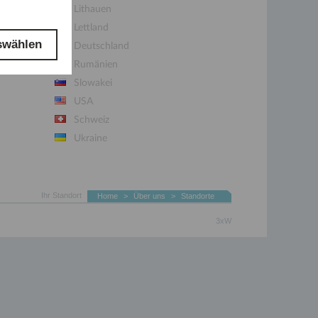
Lithauen
Lettland
swählen
Deutschland
Rumänien
Slowakei
USA
Schweiz
Ukraine
Ungarn
Ihr Standort
Home
>
Über uns
>
Standorte
3xW