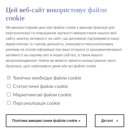
Цей веб-сайт використовує файли
PL
cookie
Ми використовуємо дані або файли cookie у вашому браузері для
персоналізації та покращення зручності використання нашого веб-
сайту, аналізу активності на сайті, що допомагає підтримувати нашу
маркетингову та торгову діяльність, показувати персоналізовану
Польща
рекламу на основі інформації про ваші інтереси (з урахуванням вашої
активності на нашому або ж інших сайтах), а також вашого
місцезнаходження. Нижче ви можете змінити налаштування свого
Сполучені Штати Америки -
браузера, щоб заблокувати деякі або всі файли cookie.
список розташувань
Технічно необхідні файли cookie
кількість місць знайдено:1
Статистичні файли cookie
Маркетингові файли cookie
Персоналізація cookie
TZMO USA, Inc.
Atlanta, GA
Політика використання файлів cookie »
Деталі