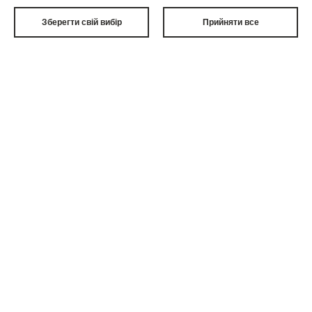
2006 - 2026 All Rights Reserved
приватна політика
Зберегти свій вибір
Прийняти все
юридична нота
координати
3xW