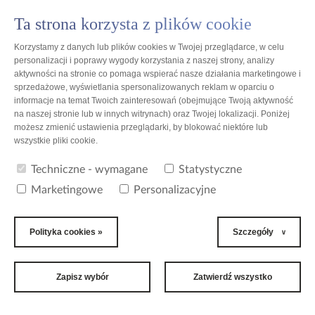
Ta strona korzysta z plików cookie
PL
Korzystamy z danych lub plików cookies w Twojej przeglądarce, w celu
personalizacji i poprawy wygody korzystania z naszej strony, analizy
aktywności na stronie co pomaga wspierać nasze działania marketingowe i
sprzedażowe, wyświetlania spersonalizowanych reklam w oparciu o
informacje na temat Twoich zainteresowań (obejmujące Twoją aktywność
Polska
na naszej stronie lub w innych witrynach) oraz Twojej lokalizacji. Poniżej
możesz zmienić ustawienia przeglądarki, by blokować niektóre lub
wszystkie pliki cookie.
Dania - lista lokalizacji
Techniczne - wymagane
Statystyczne
Ilość znalezionych lokalizacji: 0
Marketingowe
Personalizacyjne
Polityka cookies »
Szczegóły
2006 - 2026 All Rights Reserved
Informacje o danych osobowych
Nota prawna
Polityka cookies
Kontakt
Zapisz wybór
Zatwierdź wszystko
Bliżej Ciebie
Pollena Ewa
Matopat24.pl
Seni24.pl
Sklepy medyczne
3xW