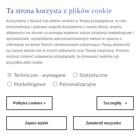
Ta strona korzysta z plików cookie
PL
Korzystamy z danych lub plików cookies w Twojej przeglądarce, w celu
personalizacji i poprawy wygody korzystania z naszej strony, analizy
aktywności na stronie co pomaga wspierać nasze działania marketingowe i
sprzedażowe, wyświetlania spersonalizowanych reklam w oparciu o
informacje na temat Twoich zainteresowań (obejmujące Twoją aktywność
Polska
na naszej stronie lub w innych witrynach) oraz Twojej lokalizacji. Poniżej
możesz zmienić ustawienia przeglądarki, by blokować niektóre lub
wszystkie pliki cookie.
PHU "Elmet" sp. z o.o.
Techniczne - wymagane
Statystyczne
Marketingowe
Personalizacyjne
DANE ADRESOWE
PHU "Elmet" sp. z o.o.
Polityka cookies »
Szczegóły
spółka usługowa
ul. Żółkiewskiego 20/26
Toruń 87-100
Polska
Zapisz wybór
Zatwierdź wszystko
TELEFONY
+48 (56) 6123900