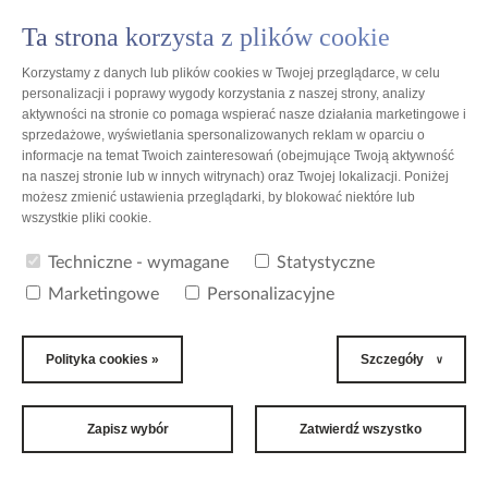
Ta strona korzysta z plików cookie
PL
Korzystamy z danych lub plików cookies w Twojej przeglądarce, w celu
personalizacji i poprawy wygody korzystania z naszej strony, analizy
aktywności na stronie co pomaga wspierać nasze działania marketingowe i
sprzedażowe, wyświetlania spersonalizowanych reklam w oparciu o
informacje na temat Twoich zainteresowań (obejmujące Twoją aktywność
Polska
na naszej stronie lub w innych witrynach) oraz Twojej lokalizacji. Poniżej
możesz zmienić ustawienia przeglądarki, by blokować niektóre lub
wszystkie pliki cookie.
Opakowania Medyczne sp. z o.o.
Techniczne - wymagane
Statystyczne
Marketingowe
Personalizacyjne
DANE ADRESOWE
Opakowania Medyczne sp. z o.o.
Polityka cookies »
Szczegóły
spółka produkcyjna
Frydrychowo 55
Toruń 87-100
Polska
Zapisz wybór
Zatwierdź wszystko
TELEFONY
tel. +48 56 684 30 00