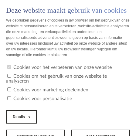
Deze website maakt gebruik van cookies
PL
We gebruiken gegevens of cookies in uw browser om het gebruik van onze
website te personaliseren en te verbeteren, website-activiteit te analyseren
die onze marketing- en verkoopactiviteiten ondersteunt en
gepersonaliseerde advertenties weer te geven op basis van informatie
Informatie over persoonsgegevens
over uw interesses (inclusief uw activiteit op onze website of andere sites)
en uw locatie. Hieronder kunt u uw browserinstellingen wijzigen om
sommige of alle cookies te blokkeren.
Cookies voor het verbeteren van onze website
Cookies om het gebruik van onze website te
Persoonsgegevens worden verwerkt in overeenstemming met de
analyseren
toepasselijke wetgeving, in het bijzonder VERORDENING (EU)
Cookies voor marketing doeleinden
2016/679 VAN HET EUROPEES PARLEMENT EN DE RAAD van 27
Cookies voor personalisatie
april 2016 betreffende bescherming van natuurlijke personen in verband
met de verwerking van persoonsgegevens, betreffende het vrije verkeer
van gegevens en inzake de intrekking van Richtlijn 95/46/EG (Algemene
Details
Verordening Gegevensbescherming).
De verwerkingsverantwoordelijke van persoonsgegevens is Toruńskie
Zakłady Materiałów Opatrunkowych S.A., ul. Żółkiewskiego 20/26, 87-